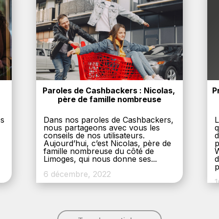
Paroles de Cashbackers : Nicolas, 
P
père de famille nombreuse
es
Dans nos paroles de Cashbackers,
L
nous partageons avec vous les
q
conseils de nos utilisateurs.
d
Aujourd’hui, c’est Nicolas, père de
p
,
famille nombreuse du côté de
W
Limoges, qui nous donne ses...
d
p
6 décembre, 2022
1