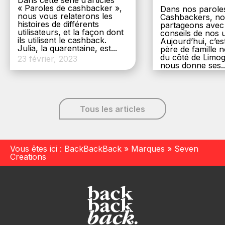
Dans cette série d’articles
« Paroles de cashbacker »,
Dans nos parole
nous vous relaterons les
Cashbackers, n
histoires de différents
partageons avec
utilisateurs, et la façon dont
conseils de nos ut
ils utilisent le cashback.
Aujourd’hui, c’es
Julia, la quarentaine, est...
père de famille
du côté de Limog
23 février, 2023
nous donne ses..
6 décembre, 20
Tous les articles
Vous êtes ici :
BackBackBack
»
Marques
»
Seven
Creations