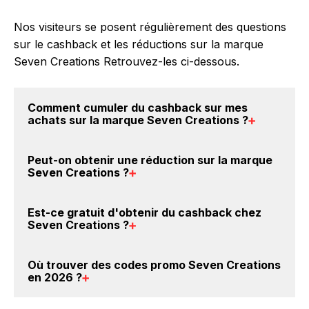
Nos visiteurs se posent régulièrement des questions
sur le cashback et les réductions sur la marque
Seven Creations Retrouvez-les ci-dessous.
Comment cumuler du
cashback sur mes
achats sur la marque Seven Creations
?
Il est très simple de cumuler du cashback chez
Peut-on obtenir une
réduction sur la marque
Seven Creations : Créez votre compte sur
Seven Creations
?
BackBackBack et cliquez sur le bouton Activer le
cashback, réalisez votre achat, et vous verrez
Oui, il est possible d'obtenir
jusqu'à 5.5% de remise
Est-ce gratuit d'obtenir du
cashback chez
apparaître le cashback dans votre cagnotte au plus
crédités sur votre cagnotte BackBackBack lorsque
Seven Creations
?
tard 48h après votre achat sur le site Seven
vous achetez des produits de la marque Seven
Creations.
Creations sur nos sites partenaires. Ce montant ne
Avec BackBackBack, vous pouvez créer votre
Où trouver des
codes promo Seven Creations
tient pas compte de vos éventuels bonus.
compte gratuitement pour cumuler vos réductions
en 2026
?
cashback sur vos achats sur la marque Seven
Creations. Oui, c'est donc gratuit d'obtenir du
Vous êtes au bon endroit pour trouver un code