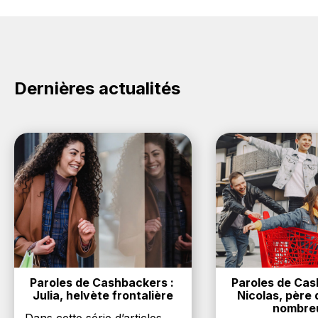
cashback chez Seven Creations.
promo sur les produits Seven Creations. Choisissez
un site e-commerce ci-dessus et découvrez si des
codes promo Seven Creations sont disponibles.
Dernières actualités
Paroles de Cashbackers : 
Paroles de Cash
Julia, helvète frontalière
Nicolas, père d
nombre