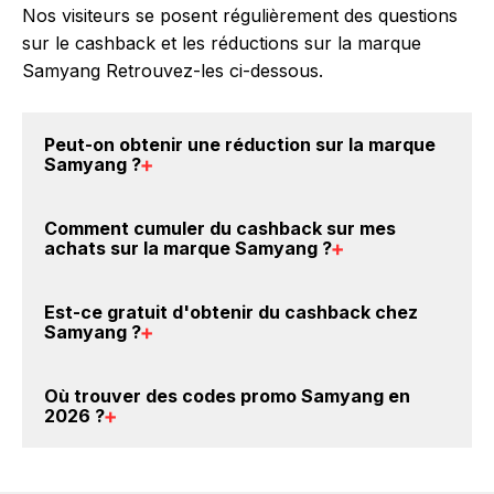
Nos visiteurs se posent régulièrement des questions
sur le cashback et les réductions sur la marque
Samyang Retrouvez-les ci-dessous.
Peut-on obtenir une
réduction sur la marque
Samyang
?
Oui, il est possible d'obtenir
jusqu'à 2% de remise
Comment cumuler du
cashback sur mes
crédités sur votre cagnotte BackBackBack lorsque
achats sur la marque Samyang
?
vous achetez des produits de la marque Samyang
sur nos sites partenaires. Ce montant ne tient pas
Il est très simple de cumuler du cashback chez
Est-ce gratuit d'obtenir du
cashback chez
compte de vos éventuels bonus.
Samyang : Créez votre compte sur BackBackBack et
Samyang
?
cliquez sur le bouton Activer le cashback, réalisez
votre achat, et vous verrez apparaître le cashback
Avec BackBackBack, vous pouvez créer votre
Où trouver des
codes promo Samyang en
dans votre cagnotte au plus tard 48h après votre
compte gratuitement pour cumuler vos réductions
2026
?
achat sur le site Samyang.
cashback sur vos achats sur la marque Samyang.
Oui, c'est donc gratuit d'obtenir du cashback chez
Vous êtes au bon endroit pour trouver un code
Samyang.
promo sur les produits Samyang. Choisissez un site