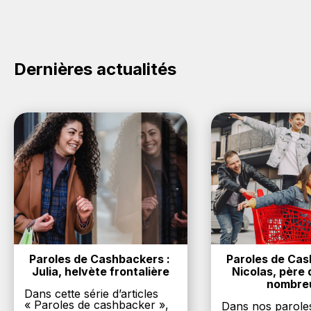
e-commerce ci-dessus et découvrez si des
codes
promo Samyang sont disponibles.
Dernières actualités
Paroles de Cashbackers : 
Paroles de Cash
Julia, helvète frontalière
Nicolas, père d
nombre
Dans cette série d’articles
« Paroles de cashbacker »,
Dans nos parole