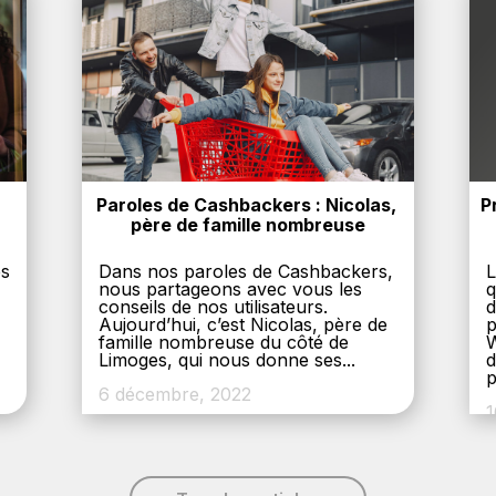
Paroles de Cashbackers : Nicolas, 
P
père de famille nombreuse
es
Dans nos paroles de Cashbackers,
L
nous partageons avec vous les
q
conseils de nos utilisateurs.
d
Aujourd’hui, c’est Nicolas, père de
p
,
famille nombreuse du côté de
W
Limoges, qui nous donne ses...
d
p
6 décembre, 2022
1