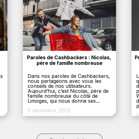
Paroles de Cashbackers : Nicolas, 
P
père de famille nombreuse
es
Dans nos paroles de Cashbackers,
L
nous partageons avec vous les
q
conseils de nos utilisateurs.
d
Aujourd’hui, c’est Nicolas, père de
p
,
famille nombreuse du côté de
W
Limoges, qui nous donne ses...
d
p
6 décembre, 2022
1