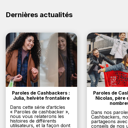
chez Ralph Lauren.
Dernières actualités
Paroles de Cashbackers : 
Paroles de Cash
Julia, helvète frontalière
Nicolas, père d
nombre
Dans cette série d’articles
« Paroles de cashbacker »,
Dans nos parole
nous vous relaterons les
Cashbackers, n
histoires de différents
partageons avec
utilisateurs, et la façon dont
conseils de nos ut