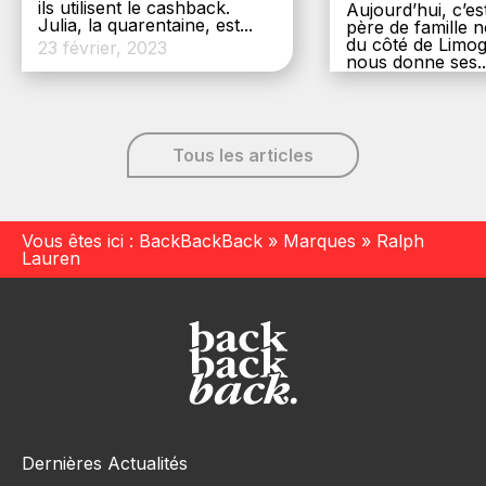
ils utilisent le cashback.
Aujourd’hui, c’es
Julia, la quarentaine, est...
père de famille
du côté de Limog
23 février, 2023
nous donne ses..
6 décembre, 20
Tous les articles
Vous êtes ici :
BackBackBack
»
Marques
»
Ralph
Lauren
Dernières Actualités