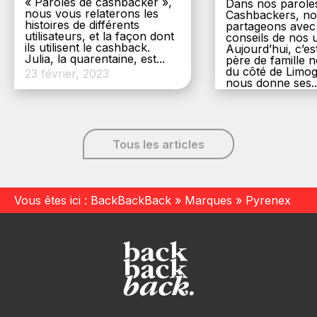
« Paroles de cashbacker »,
Dans nos parole
nous vous relaterons les
Cashbackers, n
histoires de différents
partageons avec
utilisateurs, et la façon dont
conseils de nos ut
ils utilisent le cashback.
Aujourd’hui, c’es
Julia, la quarentaine, est...
père de famille
du côté de Limog
23 février, 2023
nous donne ses..
6 décembre, 20
Tous les articles
Vous êtes ici :
BackBackBack
»
Marques
»
Pyrenex