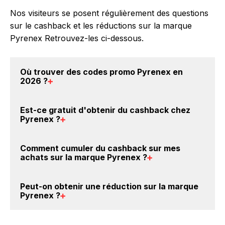
Nos visiteurs se posent régulièrement des questions
sur le cashback et les réductions sur la marque
Pyrenex Retrouvez-les ci-dessous.
Où trouver des
codes promo Pyrenex en
2026
?
Vous êtes au bon endroit pour trouver un code
Est-ce gratuit d'obtenir du
cashback chez
promo sur les produits Pyrenex. Choisissez un site e-
Pyrenex
?
commerce ci-dessus et découvrez si des
codes
promo Pyrenex sont disponibles.
Avec BackBackBack, vous pouvez créer votre
Comment cumuler du
cashback sur mes
compte gratuitement pour cumuler vos réductions
achats sur la marque Pyrenex
?
cashback sur vos achats sur la marque Pyrenex.
Oui, c'est donc gratuit d'obtenir du cashback chez
Il est très simple de cumuler du cashback chez
Peut-on obtenir une
réduction sur la marque
Pyrenex.
Pyrenex : Créez votre compte sur BackBackBack et
Pyrenex
?
cliquez sur le bouton Activer le cashback, réalisez
votre achat, et vous verrez apparaître le cashback
Oui, il est possible d'obtenir
jusqu'à 0€ de remise