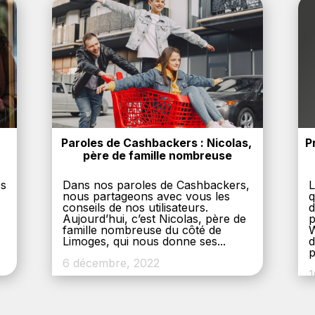
Paroles de Cashbackers : Nicolas, 
P
père de famille nombreuse
es
Dans nos paroles de Cashbackers,
L
nous partageons avec vous les
q
conseils de nos utilisateurs.
d
Aujourd’hui, c’est Nicolas, père de
p
,
famille nombreuse du côté de
W
Limoges, qui nous donne ses...
d
p
6 décembre, 2022
1