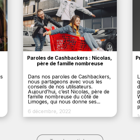
Paroles de Cashbackers : Nicolas, 
P
père de famille nombreuse
es
Dans nos paroles de Cashbackers,
L
nous partageons avec vous les
q
conseils de nos utilisateurs.
d
Aujourd’hui, c’est Nicolas, père de
p
,
famille nombreuse du côté de
W
Limoges, qui nous donne ses...
d
p
6 décembre, 2022
1