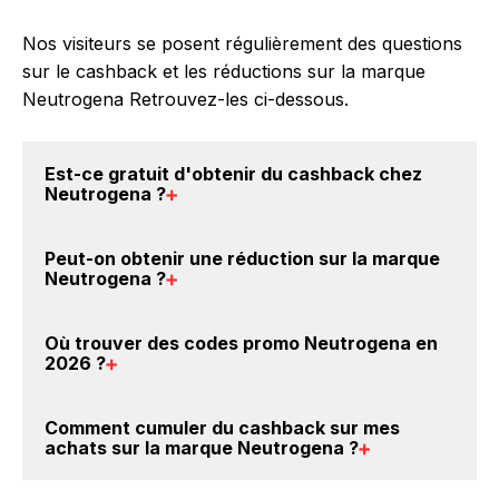
Nos visiteurs se posent régulièrement des questions
sur le cashback et les réductions sur la marque
Neutrogena Retrouvez-les ci-dessous.
Est-ce gratuit d'obtenir du
cashback chez
Neutrogena
?
Avec BackBackBack, vous pouvez créer votre
Peut-on obtenir une
réduction sur la marque
compte gratuitement pour cumuler vos réductions
Neutrogena
?
cashback sur vos achats sur la marque Neutrogena.
Oui, c'est donc gratuit d'obtenir du cashback chez
Oui, il est possible d'obtenir
jusqu'à 3.5% de remise
Où trouver des
codes promo Neutrogena en
Neutrogena.
crédités sur votre cagnotte BackBackBack lorsque
2026
?
vous achetez des produits de la marque Neutrogena
sur nos sites partenaires. Ce montant ne tient pas
Vous êtes au bon endroit pour trouver un code
Comment cumuler du
cashback sur mes
compte de vos éventuels bonus.
promo sur les produits Neutrogena. Choisissez un
achats sur la marque Neutrogena
?
site e-commerce ci-dessus et découvrez si des
codes
promo Neutrogena sont disponibles.
Il est très simple de cumuler du cashback chez