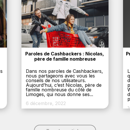
Paroles de Cashbackers : Nicolas, 
P
père de famille nombreuse
es
Dans nos paroles de Cashbackers,
L
nous partageons avec vous les
q
conseils de nos utilisateurs.
d
Aujourd’hui, c’est Nicolas, père de
p
,
famille nombreuse du côté de
W
Limoges, qui nous donne ses...
d
p
6 décembre, 2022
1