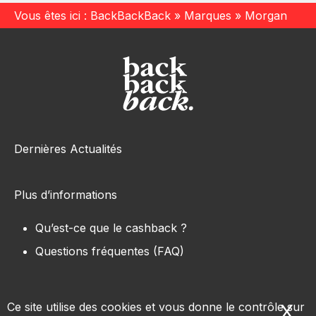
Vous êtes ici :
BackBackBack
»
Marques
»
Morgan
Dernières Actualités
Plus d’informations
Qu’est-ce que le cashback ?
Questions fréquentes (FAQ)
Ce site utilise des cookies et vous donne le contrôle sur
X
Ma