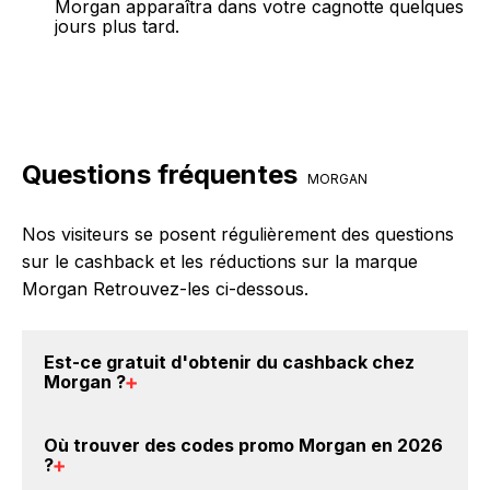
Morgan apparaîtra dans votre cagnotte quelques
jours plus tard.
Questions fréquentes
MORGAN
Nos visiteurs se posent régulièrement des questions
sur le cashback et les réductions sur la marque
Morgan Retrouvez-les ci-dessous.
Est-ce gratuit d'obtenir du
cashback chez
Morgan
?
Avec BackBackBack, vous pouvez créer votre
Où trouver des
codes promo Morgan en 2026
compte gratuitement pour cumuler vos réductions
?
cashback sur vos achats sur la marque Morgan. Oui,