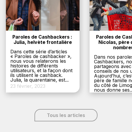
Paroles de Cashbackers : 
Paroles de Cash
Julia, helvète frontalière
Nicolas, père d
nombre
Dans cette série d’articles
« Paroles de cashbacker »,
Dans nos parole
nous vous relaterons les
Cashbackers, n
histoires de différents
partageons avec
utilisateurs, et la façon dont
conseils de nos ut
ils utilisent le cashback.
Aujourd’hui, c’es
Julia, la quarentaine, est...
père de famille
du côté de Limog
23 février, 2023
nous donne ses..
6 décembre, 20
Tous les articles