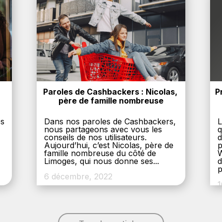
Paroles de Cashbackers : Nicolas, 
P
père de famille nombreuse
es
Dans nos paroles de Cashbackers,
L
nous partageons avec vous les
q
conseils de nos utilisateurs.
d
Aujourd’hui, c’est Nicolas, père de
p
,
famille nombreuse du côté de
W
Limoges, qui nous donne ses...
d
p
6 décembre, 2022
1