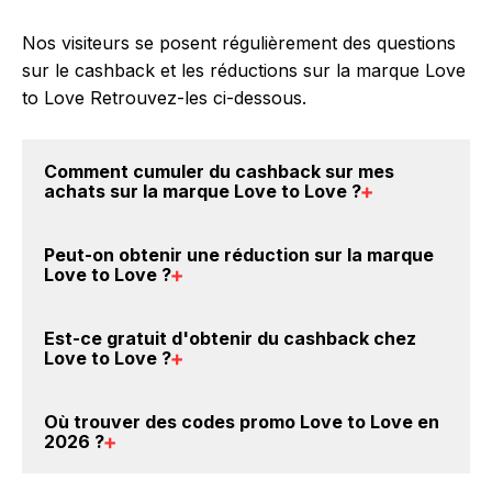
Nos visiteurs se posent régulièrement des questions
sur le cashback et les réductions sur la marque Love
to Love Retrouvez-les ci-dessous.
Comment cumuler du
cashback sur mes
achats sur la marque Love to Love
?
Il est très simple de cumuler du cashback chez Love
Peut-on obtenir une
réduction sur la marque
to Love : Créez votre compte sur BackBackBack et
Love to Love
?
cliquez sur le bouton Activer le cashback, réalisez
votre achat, et vous verrez apparaître le cashback
Oui, il est possible d'obtenir
jusqu'à 5.5% de remise
Est-ce gratuit d'obtenir du
cashback chez
dans votre cagnotte au plus tard 48h après votre
crédités sur votre cagnotte BackBackBack lorsque
Love to Love
?
achat sur le site Love to Love.
vous achetez des produits de la marque Love to Love
sur nos sites partenaires. Ce montant ne tient pas
Avec BackBackBack, vous pouvez créer votre
Où trouver des
codes promo Love to Love en
compte de vos éventuels bonus.
compte gratuitement pour cumuler vos réductions
2026
?
cashback sur vos achats sur la marque Love to
Love. Oui, c'est donc gratuit d'obtenir du cashback
Vous êtes au bon endroit pour trouver un code