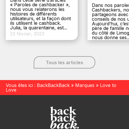
Dans cette série d’articles
« Paroles de cashbacker »,
Dans nos parole
nous vous relaterons les
Cashbackers, n
histoires de différents
partageons avec
utilisateurs, et la façon dont
conseils de nos ut
ils utilisent le cashback.
Aujourd’hui, c’es
Julia, la quarentaine, est...
père de famille
du côté de Limog
23 février, 2023
nous donne ses..
6 décembre, 20
Tous les articles
Vous êtes ici :
BackBackBack
»
Marques
»
Love to
Love