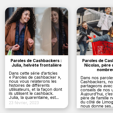
Paroles de Cashbackers : 
Paroles de Cash
Julia, helvète frontalière
Nicolas, père d
nombre
Dans cette série d’articles
« Paroles de cashbacker »,
Dans nos parole
nous vous relaterons les
Cashbackers, n
histoires de différents
partageons avec
utilisateurs, et la façon dont
conseils de nos ut
ils utilisent le cashback.
Aujourd’hui, c’es
Julia, la quarentaine, est...
père de famille
du côté de Limog
23 février, 2023
nous donne ses..
6 décembre, 20