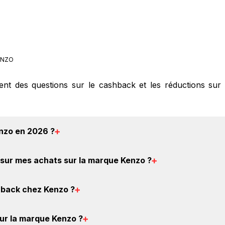
NZO
ment des questions sur le cashback et les réductions sur
nzo en 2026
?
ouver un code promo sur les produits Kenzo. Choisisse
sur mes achats sur la marque Kenzo
?
 sont disponibles.
ashback chez Kenzo : Créez votre compte sur BackBackBack 
back chez Kenzo
?
vous verrez apparaître le cashback dans votre cagnotte au
éer votre compte gratuitement pour cumuler vos réducti
sur la marque Kenzo
?
uit d'obtenir du cashback chez Kenzo.