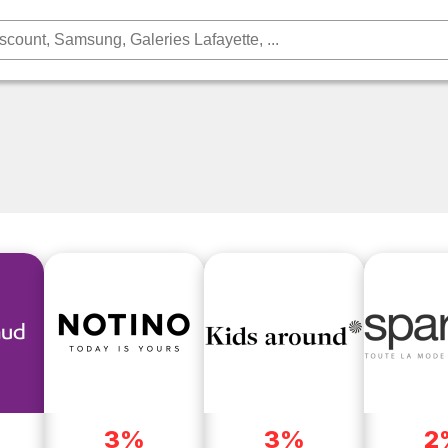
3%
3%
2