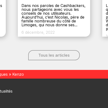
es
Dans nos paroles de Cashbackers,
L
nous partageons avec vous les
q
conseils de nos utilisateurs.
d
Aujourd’hui, c’est Nicolas, père de
p
,
famille nombreuse du côté de
W
Limoges, qui nous donne ses...
d
p
6 décembre, 2022
1
Tous les articles
ques
»
Kenzo
ualités