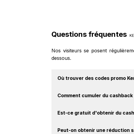
Questions fréquentes
KE
Nos visiteurs se posent régulière
dessous.
Où trouver des
codes promo Ke
Vous êtes au bon endroit pour tr
Comment cumuler du
cashback 
découvrez si des
codes promo Kenzo
Il est très simple de cumuler du c
Est-ce gratuit d'obtenir du
cash
cashback, réalisez votre achat, et 
le site Kenzo.
Avec BackBackBack, vous pouvez cr
Peut-on obtenir une
réduction 
marque Kenzo. Oui, c'est donc grat