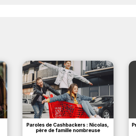
 4% de remise
crédités sur votre cagnotte BackBackBack l
naires. Ce montant ne tient pas compte de vos éventuels b
Paroles de Cashbackers : Nicolas, 
P
père de famille nombreuse