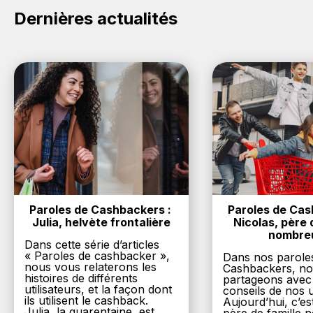
Dernières actualités
Paroles de Cashbackers : 
Paroles de Cash
Julia, helvète frontalière
Nicolas, père d
nombre
Dans cette série d’articles
« Paroles de cashbacker »,
Dans nos parole
nous vous relaterons les
Cashbackers, n
histoires de différents
partageons avec
utilisateurs, et la façon dont
conseils de nos ut
ils utilisent le cashback.
Aujourd’hui, c’es
Julia, la quarentaine, est...
père de famille