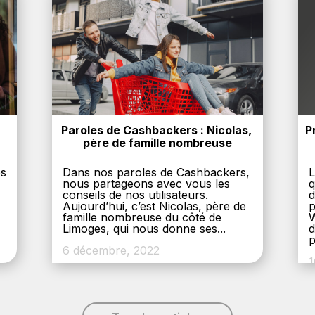
Paroles de Cashbackers : Nicolas, 
P
père de famille nombreuse
es
Dans nos paroles de Cashbackers,
L
nous partageons avec vous les
q
conseils de nos utilisateurs.
d
Aujourd’hui, c’est Nicolas, père de
p
,
famille nombreuse du côté de
W
Limoges, qui nous donne ses...
d
p
6 décembre, 2022
1