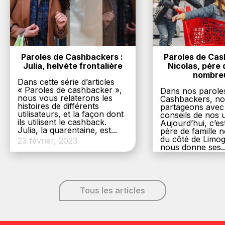
Paroles de Cashbackers : 
Paroles de Cash
Julia, helvète frontalière
Nicolas, père d
nombre
Dans cette série d’articles
« Paroles de cashbacker »,
Dans nos parole
nous vous relaterons les
Cashbackers, n
histoires de différents
partageons avec
utilisateurs, et la façon dont
conseils de nos ut
ils utilisent le cashback.
Aujourd’hui, c’es
Julia, la quarentaine, est...
père de famille
du côté de Limog
23 février, 2023
nous donne ses..
6 décembre, 20
Tous les articles