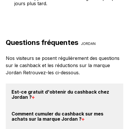
jours plus tard.
Questions fréquentes
JORDAN
Nos visiteurs se posent régulièrement des questions
sur le cashback et les réductions sur la marque
Jordan Retrouvez-les ci-dessous.
Est-ce gratuit d'obtenir du
cashback chez
Jordan
?
Avec BackBackBack, vous pouvez créer votre
Comment cumuler du
cashback sur mes
compte gratuitement pour cumuler vos réductions
achats sur la marque Jordan
?
cashback sur vos achats sur la marque Jordan. Oui,