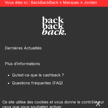
Vous êtes ici :
BackBackBack
»
Marques
»
Jordan
Dernières Actualités
Plus d’informations
Qu’est-ce que le cashback ?
Questions fréquentes (FAQ)
Ce site utilise des cookies et vous donne le contrôle sur
X
Ma
ceux que vous souhaitez activer