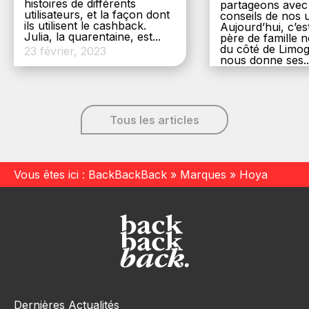
histoires de différents
partageons avec
utilisateurs, et la façon dont
conseils de nos ut
ils utilisent le cashback.
Aujourd’hui, c’es
Julia, la quarentaine, est...
père de famille
du côté de Limog
23 février, 2023
nous donne ses..
6 décembre, 20
Tous les articles
Vous êtes ici :
BackBackBack
»
Marques
»
Hoya
Dernières Actualités