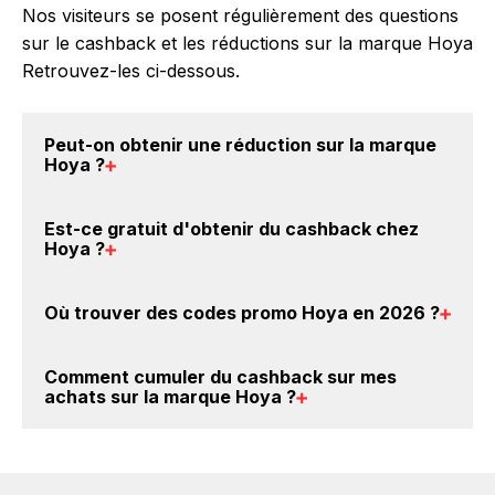
Nos visiteurs se posent régulièrement des questions
sur le cashback et les réductions sur la marque Hoya
Retrouvez-les ci-dessous.
Peut-on obtenir une
réduction sur la marque
Hoya
?
Oui, il est possible d'obtenir
jusqu'à 5% de remise
Est-ce gratuit d'obtenir du
cashback chez
crédités sur votre cagnotte BackBackBack lorsque
Hoya
?
vous achetez des produits de la marque Hoya sur
nos sites partenaires. Ce montant ne tient pas
Avec BackBackBack, vous pouvez créer votre
Où trouver des
codes promo Hoya en 2026
?
compte de vos éventuels bonus.
compte gratuitement pour cumuler vos réductions
cashback sur vos achats sur la marque Hoya. Oui,
Vous êtes au bon endroit pour trouver un code
c'est donc gratuit d'obtenir du cashback chez Hoya.
Comment cumuler du
cashback sur mes
promo sur les produits Hoya. Choisissez un site e-
achats sur la marque Hoya
?
commerce ci-dessus et découvrez si des
codes
promo Hoya sont disponibles.
Il est très simple de cumuler du cashback chez Hoya
: Créez votre compte sur BackBackBack et cliquez