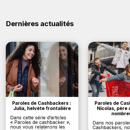
sur le bouton Activer le cashback, réalisez votre
achat, et vous verrez apparaître le cashback dans
votre cagnotte au plus tard 48h après votre achat
sur le site Hoya.
Dernières actualités
Paroles de Cashbackers : 
Paroles de Cash
Julia, helvète frontalière
Nicolas, père d
nombre
Dans cette série d’articles
« Paroles de cashbacker »,
Dans nos parole
nous vous relaterons les
Cashbackers, n