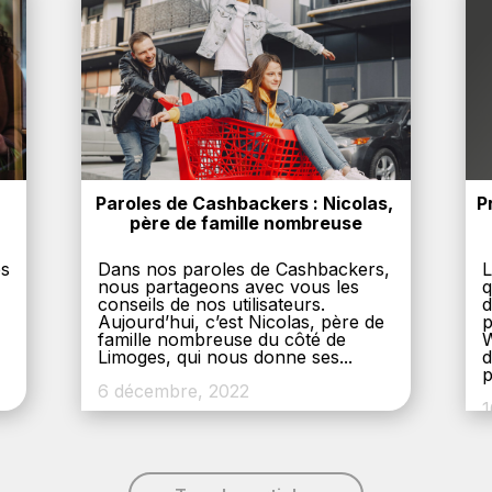
Paroles de Cashbackers : Nicolas, 
P
père de famille nombreuse
es
Dans nos paroles de Cashbackers,
L
nous partageons avec vous les
q
conseils de nos utilisateurs.
d
Aujourd’hui, c’est Nicolas, père de
p
,
famille nombreuse du côté de
W
Limoges, qui nous donne ses...
d
p
6 décembre, 2022
1