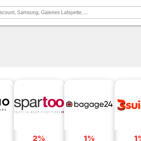
2%
1%
1