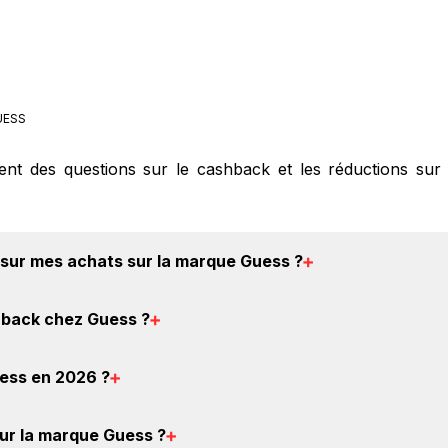
ESS
ment des questions sur le cashback et les réductions sur
sur mes achats sur la marque Guess
?
ashback chez Guess : Créez votre compte sur BackBackBack 
back chez Guess
?
vous verrez apparaître le cashback dans votre cagnotte au
éer votre compte gratuitement pour cumuler vos réducti
ess en 2026
?
it d'obtenir du cashback chez Guess.
ouver un code promo sur les produits Guess. Choisisse
sur la marque Guess
?
 sont disponibles.