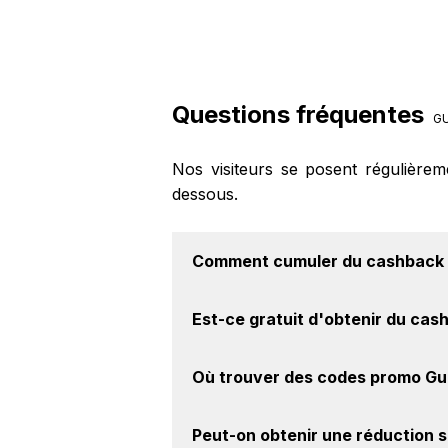
Questions fréquentes
GU
Nos visiteurs se posent régulière
dessous.
Comment cumuler du
cashback 
Il est très simple de cumuler du c
Est-ce gratuit d'obtenir du
cash
cashback, réalisez votre achat, et 
le site Guess.
Avec BackBackBack, vous pouvez cr
Où trouver des
codes promo Gu
marque Guess. Oui, c'est donc gratu
Vous êtes au bon endroit pour tr
Peut-on obtenir une
réduction 
découvrez si des
codes promo Guess