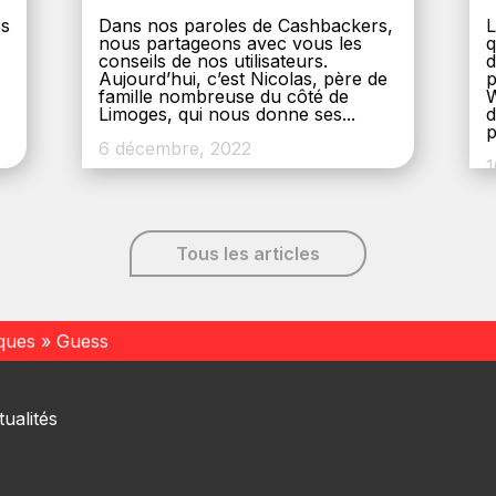
es
Dans nos paroles de Cashbackers,
L
nous partageons avec vous les
q
conseils de nos utilisateurs.
d
Aujourd’hui, c’est Nicolas, père de
p
,
famille nombreuse du côté de
W
Limoges, qui nous donne ses...
d
p
6 décembre, 2022
1
Tous les articles
ques
»
Guess
ualités