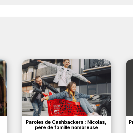
 4% de remise
crédités sur votre cagnotte BackBackBack l
naires. Ce montant ne tient pas compte de vos éventuels b
Paroles de Cashbackers : Nicolas, 
P
père de famille nombreuse