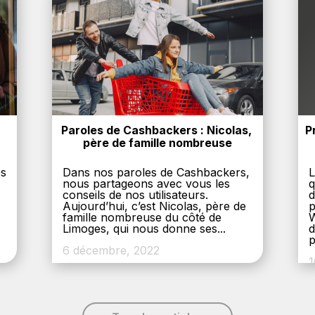
Paroles de Cashbackers : Nicolas, 
P
père de famille nombreuse
es
Dans nos paroles de Cashbackers,
L
nous partageons avec vous les
q
conseils de nos utilisateurs.
d
Aujourd’hui, c’est Nicolas, père de
p
,
famille nombreuse du côté de
W
Limoges, qui nous donne ses...
d
p
6 décembre, 2022
1