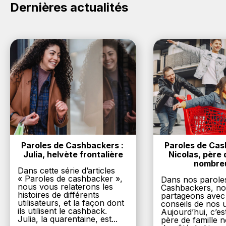
achat sur le site Goodyear.
Dernières actualités
Paroles de Cashbackers : 
Paroles de Cash
Julia, helvète frontalière
Nicolas, père d
nombre
Dans cette série d’articles
« Paroles de cashbacker »,
Dans nos parole
nous vous relaterons les
Cashbackers, n
histoires de différents
partageons avec
utilisateurs, et la façon dont
conseils de nos ut
ils utilisent le cashback.
Aujourd’hui, c’es
Julia, la quarentaine, est...
père de famille