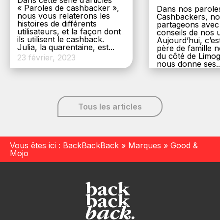
Dans cette série d’articles
« Paroles de cashbacker »,
Dans nos parole
nous vous relaterons les
Cashbackers, n
histoires de différents
partageons avec
utilisateurs, et la façon dont
conseils de nos ut
ils utilisent le cashback.
Aujourd’hui, c’es
Julia, la quarentaine, est...
père de famille
du côté de Limog
23 février, 2023
nous donne ses..
6 décembre, 20
Tous les articles
Vous êtes ici :
BackBackBack
»
Marques
»
Good &
Mojo