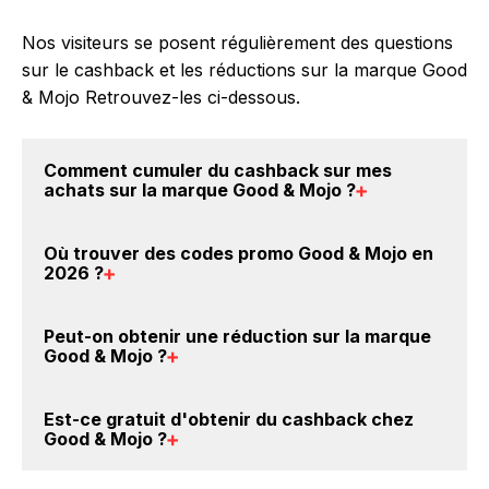
Nos visiteurs se posent régulièrement des questions
sur le cashback et les réductions sur la marque Good
& Mojo Retrouvez-les ci-dessous.
Comment cumuler du
cashback sur mes
achats sur la marque Good & Mojo
?
Il est très simple de cumuler du cashback chez Good
Où trouver des
codes promo Good & Mojo en
& Mojo : Créez votre compte sur BackBackBack et
2026
?
cliquez sur le bouton Activer le cashback, réalisez
votre achat, et vous verrez apparaître le cashback
Vous êtes au bon endroit pour trouver un code
Peut-on obtenir une
réduction sur la marque
dans votre cagnotte au plus tard 48h après votre
promo sur les produits Good & Mojo. Choisissez un
Good & Mojo
?
achat sur le site Good & Mojo.
site e-commerce ci-dessus et découvrez si des
codes
promo Good & Mojo sont disponibles.
Oui, il est possible d'obtenir
jusqu'à 3% de remise
Est-ce gratuit d'obtenir du
cashback chez
crédités sur votre cagnotte BackBackBack lorsque
Good & Mojo
?
vous achetez des produits de la marque Good & Mojo
sur nos sites partenaires. Ce montant ne tient pas
Avec BackBackBack, vous pouvez créer votre