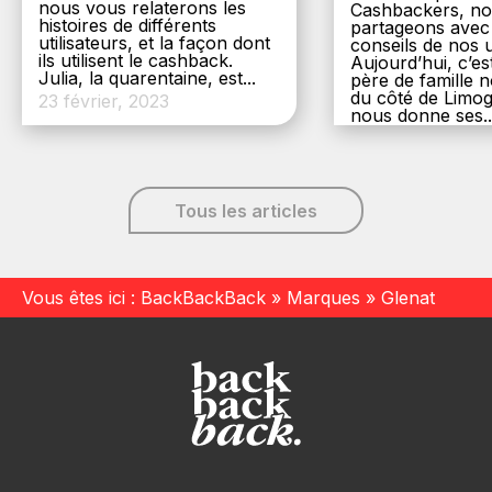
nous vous relaterons les
Cashbackers, n
histoires de différents
partageons avec
utilisateurs, et la façon dont
conseils de nos ut
ils utilisent le cashback.
Aujourd’hui, c’es
Julia, la quarentaine, est...
père de famille
du côté de Limog
23 février, 2023
nous donne ses..
6 décembre, 20
Tous les articles
Vous êtes ici :
BackBackBack
»
Marques
»
Glenat