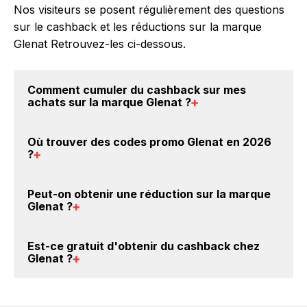
Nos visiteurs se posent régulièrement des questions
sur le cashback et les réductions sur la marque
Glenat Retrouvez-les ci-dessous.
Comment cumuler du
cashback sur mes
achats sur la marque Glenat
?
Il est très simple de cumuler du cashback chez
Où trouver des
codes promo Glenat en 2026
Glenat : Créez votre compte sur BackBackBack et
?
cliquez sur le bouton Activer le cashback, réalisez
votre achat, et vous verrez apparaître le cashback
Vous êtes au bon endroit pour trouver un code
Peut-on obtenir une
réduction sur la marque
dans votre cagnotte au plus tard 48h après votre
promo sur les produits Glenat. Choisissez un site e-
Glenat
?
achat sur le site Glenat.
commerce ci-dessus et découvrez si des
codes
promo Glenat sont disponibles.
Oui, il est possible d'obtenir
jusqu'à 3.5% de remise
Est-ce gratuit d'obtenir du
cashback chez
crédités sur votre cagnotte BackBackBack lorsque
Glenat
?
vous achetez des produits de la marque Glenat sur
nos sites partenaires. Ce montant ne tient pas
Avec BackBackBack, vous pouvez créer votre
compte de vos éventuels bonus.
compte gratuitement pour cumuler vos réductions