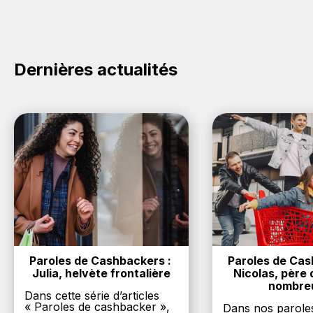
cashback sur vos achats sur la marque Glenat. Oui,
c'est donc gratuit d'obtenir du cashback chez Glenat.
Dernières actualités
Paroles de Cashbackers : 
Paroles de Cash
Julia, helvète frontalière
Nicolas, père d
nombre
Dans cette série d’articles
« Paroles de cashbacker »,
Dans nos parole