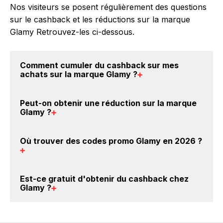
Nos visiteurs se posent régulièrement des questions
sur le cashback et les réductions sur la marque
Glamy Retrouvez-les ci-dessous.
Comment cumuler du
cashback sur mes
achats sur la marque Glamy
?
Il est très simple de cumuler du cashback chez
Peut-on obtenir une
réduction sur la marque
Glamy : Créez votre compte sur BackBackBack et
Glamy
?
cliquez sur le bouton Activer le cashback, réalisez
votre achat, et vous verrez apparaître le cashback
Oui, il est possible d'obtenir
jusqu'à 5.5% de remise
Où trouver des
codes promo Glamy en 2026
?
dans votre cagnotte au plus tard 48h après votre
crédités sur votre cagnotte BackBackBack lorsque
achat sur le site Glamy.
vous achetez des produits de la marque Glamy sur
nos sites partenaires. Ce montant ne tient pas
Vous êtes au bon endroit pour trouver un code
Est-ce gratuit d'obtenir du
cashback chez
compte de vos éventuels bonus.
promo sur les produits Glamy. Choisissez un site e-
Glamy
?
commerce ci-dessus et découvrez si des
codes
promo Glamy sont disponibles.
Avec BackBackBack, vous pouvez créer votre
compte gratuitement pour cumuler vos réductions