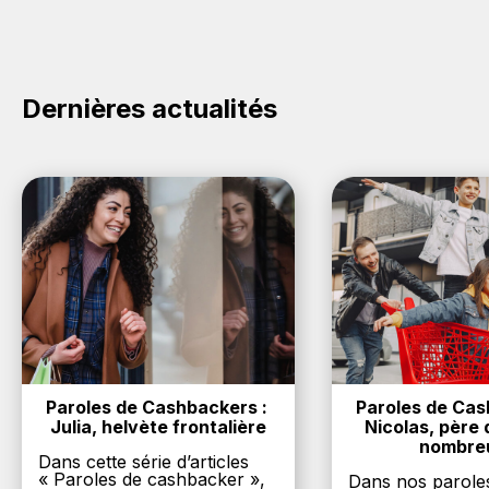
cashback sur vos achats sur la marque Glamy. Oui,
c'est donc gratuit d'obtenir du cashback chez Glamy.
Dernières actualités
Paroles de Cashbackers : 
Paroles de Cash
Julia, helvète frontalière
Nicolas, père d
nombre
Dans cette série d’articles
« Paroles de cashbacker »,
Dans nos parole