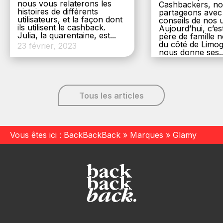
nous vous relaterons les
Cashbackers, n
histoires de différents
partageons avec
utilisateurs, et la façon dont
conseils de nos ut
ils utilisent le cashback.
Aujourd’hui, c’es
Julia, la quarentaine, est...
père de famille
du côté de Limog
23 février, 2023
nous donne ses..
6 décembre, 20
Tous les articles
Vous êtes ici :
BackBackBack
»
Marques
»
Glamy