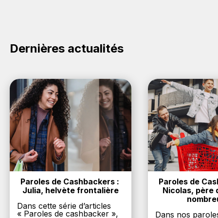
commerce ci-dessus et découvrez si des
codes
promo Gardel's sont disponibles.
Dernières actualités
Paroles de Cashbackers : 
Paroles de Cash
Julia, helvète frontalière
Nicolas, père d
nombre
Dans cette série d’articles
« Paroles de cashbacker »,
Dans nos parole