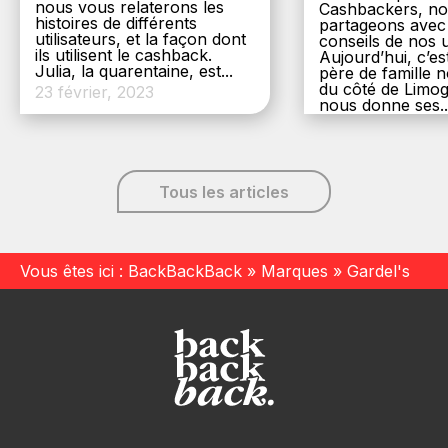
nous vous relaterons les
Cashbackers, n
histoires de différents
partageons avec
utilisateurs, et la façon dont
conseils de nos ut
ils utilisent le cashback.
Aujourd’hui, c’es
Julia, la quarentaine, est...
père de famille
du côté de Limog
23 février, 2023
nous donne ses..
6 décembre, 20
Tous les articles
Vous êtes ici :
BackBackBack
»
Marques
»
Gardel's