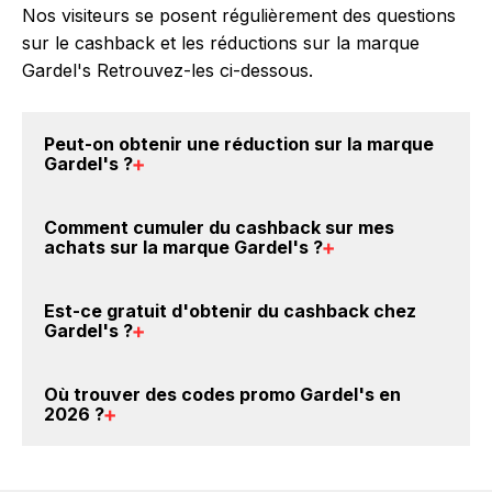
Nos visiteurs se posent régulièrement des questions
sur le cashback et les réductions sur la marque
Gardel's Retrouvez-les ci-dessous.
Peut-on obtenir une
réduction sur la marque
Gardel's
?
Oui, il est possible d'obtenir
jusqu'à 4.5% de remise
Comment cumuler du
cashback sur mes
crédités sur votre cagnotte BackBackBack lorsque
achats sur la marque Gardel's
?
vous achetez des produits de la marque Gardel's sur
nos sites partenaires. Ce montant ne tient pas
Il est très simple de cumuler du cashback chez
Est-ce gratuit d'obtenir du
cashback chez
compte de vos éventuels bonus.
Gardel's : Créez votre compte sur BackBackBack et
Gardel's
?
cliquez sur le bouton Activer le cashback, réalisez
votre achat, et vous verrez apparaître le cashback
Avec BackBackBack, vous pouvez créer votre
Où trouver des
codes promo Gardel's en
dans votre cagnotte au plus tard 48h après votre
compte gratuitement pour cumuler vos réductions
2026
?
achat sur le site Gardel's.
cashback sur vos achats sur la marque Gardel's. Oui,
c'est donc gratuit d'obtenir du cashback chez
Vous êtes au bon endroit pour trouver un code
Gardel's.
promo sur les produits Gardel's. Choisissez un site e-