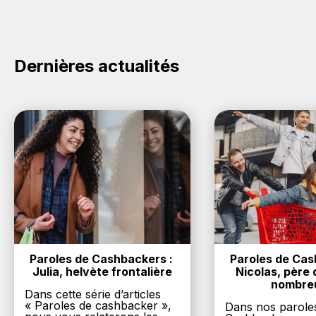
commerce ci-dessus et découvrez si des
codes
promo Gant sont disponibles.
Dernières actualités
Paroles de Cashbackers : 
Paroles de Cash
Julia, helvète frontalière
Nicolas, père d
nombre
Dans cette série d’articles
« Paroles de cashbacker »,
Dans nos parole