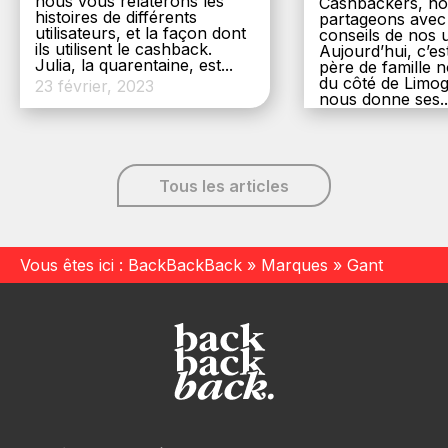
nous vous relaterons les
Cashbackers, n
histoires de différents
partageons avec
utilisateurs, et la façon dont
conseils de nos ut
ils utilisent le cashback.
Aujourd’hui, c’es
Julia, la quarentaine, est...
père de famille
du côté de Limog
23 février, 2023
nous donne ses..
6 décembre, 20
Tous les articles
Vous êtes ici :
BackBackBack
»
Marques
»
Gant