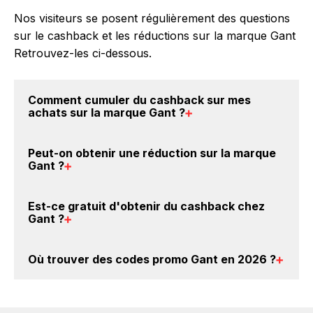
Nos visiteurs se posent régulièrement des questions
sur le cashback et les réductions sur la marque Gant
Retrouvez-les ci-dessous.
Comment cumuler du
cashback sur mes
achats sur la marque Gant
?
Il est très simple de cumuler du cashback chez Gant :
Peut-on obtenir une
réduction sur la marque
Créez votre compte sur BackBackBack et cliquez sur
Gant
?
le bouton Activer le cashback, réalisez votre achat,
et vous verrez apparaître le cashback dans votre
Oui, il est possible d'obtenir
jusqu'à 1.5% de remise
Est-ce gratuit d'obtenir du
cashback chez
cagnotte au plus tard 48h après votre achat sur le
crédités sur votre cagnotte BackBackBack lorsque
Gant
?
site Gant.
vous achetez des produits de la marque Gant sur nos
sites partenaires. Ce montant ne tient pas compte de
Avec BackBackBack, vous pouvez créer votre
Où trouver des
codes promo Gant en 2026
?
vos éventuels bonus.
compte gratuitement pour cumuler vos réductions
cashback sur vos achats sur la marque Gant. Oui,
Vous êtes au bon endroit pour trouver un code
c'est donc gratuit d'obtenir du cashback chez Gant.
promo sur les produits Gant. Choisissez un site e-