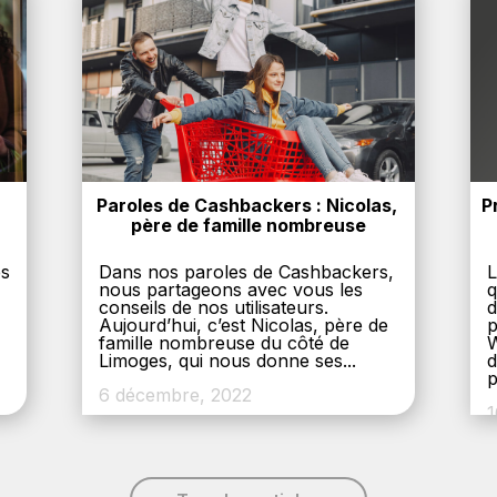
Paroles de Cashbackers : Nicolas, 
P
père de famille nombreuse
es
Dans nos paroles de Cashbackers,
L
nous partageons avec vous les
q
conseils de nos utilisateurs.
d
Aujourd’hui, c’est Nicolas, père de
p
,
famille nombreuse du côté de
W
Limoges, qui nous donne ses...
d
p
6 décembre, 2022
1