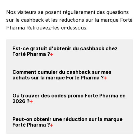
Nos visiteurs se posent régulièrement des questions
sur le cashback et les réductions sur la marque Forté
Pharma Retrouvez-les ci-dessous.
Est-ce gratuit d'obtenir du
cashback chez
Forté Pharma
?
Avec BackBackBack, vous pouvez créer votre
Comment cumuler du
cashback sur mes
compte gratuitement pour cumuler vos réductions
achats sur la marque Forté Pharma
?
cashback sur vos achats sur la marque Forté
Pharma. Oui, c'est donc gratuit d'obtenir du
Il est très simple de cumuler du cashback chez Forté
Où trouver des
codes promo Forté Pharma en
cashback chez Forté Pharma.
Pharma : Créez votre compte sur BackBackBack et
2026
?
cliquez sur le bouton Activer le cashback, réalisez
votre achat, et vous verrez apparaître le cashback
Vous êtes au bon endroit pour trouver un code
Peut-on obtenir une
réduction sur la marque
dans votre cagnotte au plus tard 48h après votre
promo sur les produits Forté Pharma. Choisissez un
Forté Pharma
?
achat sur le site Forté Pharma.
site e-commerce ci-dessus et découvrez si des
codes
promo Forté Pharma sont disponibles.
Oui, il est possible d'obtenir
jusqu'à 3.5% de remise