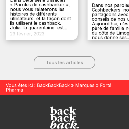
Dans cette série d’articles
« Paroles de cashbacker »,
Dans nos parole
nous vous relaterons les
Cashbackers, n
histoires de différents
partageons avec
utilisateurs, et la façon dont
conseils de nos ut
ils utilisent le cashback.
Aujourd’hui, c’es
Julia, la quarentaine, est...
père de famille
du côté de Limog
23 février, 2023
nous donne ses..
6 décembre, 20
Tous les articles
Vous êtes ici :
BackBackBack
»
Marques
»
Forté
Pharma