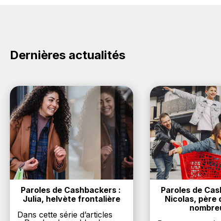
dans votre cagnotte au plus tard 48h après votre
compte gratuitement pour cumuler vos réductions
achat sur le site Figaret.
cashback sur vos achats sur la marque Figaret. Oui,
c'est donc gratuit d'obtenir du cashback chez
Figaret.
Dernières actualités
Paroles de Cashbackers : 
Paroles de Cash
Julia, helvète frontalière
Nicolas, père d
nombre
Dans cette série d’articles