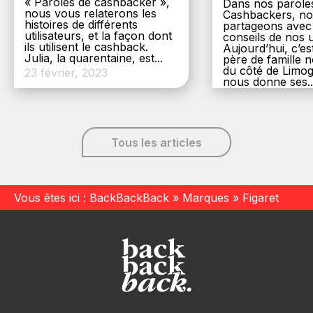
« Paroles de cashbacker »,
Dans nos parole
nous vous relaterons les
Cashbackers, n
histoires de différents
partageons avec
utilisateurs, et la façon dont
conseils de nos ut
ils utilisent le cashback.
Aujourd’hui, c’es
Julia, la quarentaine, est...
père de famille
du côté de Limog
23 février, 2023
nous donne ses..
6 décembre, 20
Tous les articles
Vous êtes ici :
BackBackBack
»
Marques
»
Figaret