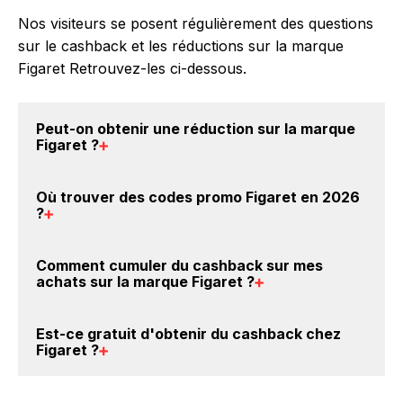
Nos visiteurs se posent régulièrement des questions
sur le cashback et les réductions sur la marque
Figaret Retrouvez-les ci-dessous.
Peut-on obtenir une
réduction sur la marque
Figaret
?
Oui, il est possible d'obtenir
jusqu'à 0€ de remise
Où trouver des
codes promo Figaret en 2026
crédités sur votre cagnotte BackBackBack lorsque
?
vous achetez des produits de la marque Figaret sur
nos sites partenaires. Ce montant ne tient pas
Vous êtes au bon endroit pour trouver un code
Comment cumuler du
cashback sur mes
compte de vos éventuels bonus.
promo sur les produits Figaret. Choisissez un site e-
achats sur la marque Figaret
?
commerce ci-dessus et découvrez si des
codes
promo Figaret sont disponibles.
Il est très simple de cumuler du cashback chez
Est-ce gratuit d'obtenir du
cashback chez
Figaret : Créez votre compte sur BackBackBack et
Figaret
?
cliquez sur le bouton Activer le cashback, réalisez
votre achat, et vous verrez apparaître le cashback
Avec BackBackBack, vous pouvez créer votre