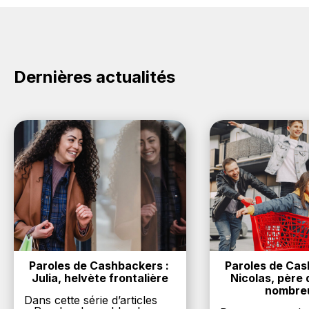
dans votre cagnotte au plus tard 48h après votre
compte gratuitement pour cumuler vos réductions
achat sur le site Extraflame.
cashback sur vos achats sur la marque Extraflame.
Oui, c'est donc gratuit d'obtenir du cashback chez
Extraflame.
Dernières actualités
Paroles de Cashbackers : 
Paroles de Cash
Julia, helvète frontalière
Nicolas, père d
nombre
Dans cette série d’articles