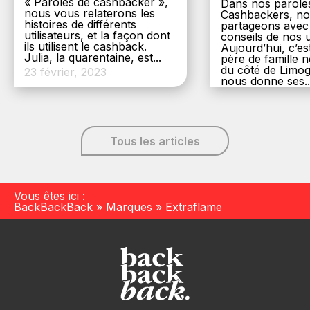
« Paroles de cashbacker »,
Dans nos parole
nous vous relaterons les
Cashbackers, n
histoires de différents
partageons avec
utilisateurs, et la façon dont
conseils de nos ut
ils utilisent le cashback.
Aujourd’hui, c’es
Julia, la quarentaine, est...
père de famille
du côté de Limog
23 février, 2023
nous donne ses..
6 décembre, 20
Tous les articles
Vous êtes ici :
BackBackBack
»
Marques
»
Extraflame