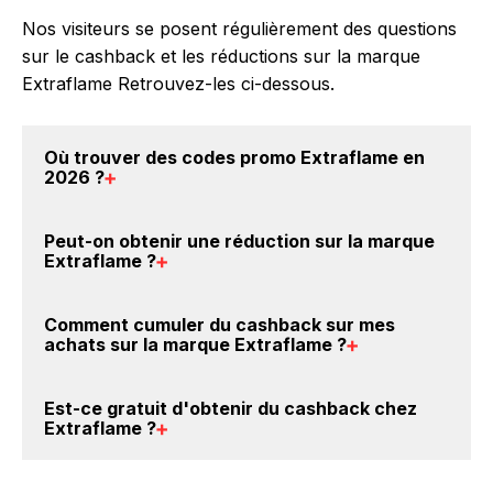
Nos visiteurs se posent régulièrement des questions
sur le cashback et les réductions sur la marque
Extraflame Retrouvez-les ci-dessous.
Où trouver des
codes promo Extraflame en
2026
?
Vous êtes au bon endroit pour trouver un code
Peut-on obtenir une
réduction sur la marque
promo sur les produits Extraflame. Choisissez un site
Extraflame
?
e-commerce ci-dessus et découvrez si des
codes
promo Extraflame sont disponibles.
Oui, il est possible d'obtenir
jusqu'à 1% de remise
Comment cumuler du
cashback sur mes
crédités sur votre cagnotte BackBackBack lorsque
achats sur la marque Extraflame
?
vous achetez des produits de la marque Extraflame
sur nos sites partenaires. Ce montant ne tient pas
Il est très simple de cumuler du cashback chez
Est-ce gratuit d'obtenir du
cashback chez
compte de vos éventuels bonus.
Extraflame : Créez votre compte sur BackBackBack
Extraflame
?
et cliquez sur le bouton Activer le cashback, réalisez
votre achat, et vous verrez apparaître le cashback
Avec BackBackBack, vous pouvez créer votre