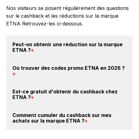
Nos visiteurs se posent régulièrement des questions
sur le cashback et les réductions sur la marque
ETNA Retrouvez-les ci-dessous.
Peut-on obtenir une
réduction sur la marque
ETNA
?
Oui, il est possible d'obtenir
jusqu'à 1% de remise
Où trouver des
codes promo ETNA en 2026
?
crédités sur votre cagnotte BackBackBack lorsque
vous achetez des produits de la marque ETNA sur
nos sites partenaires. Ce montant ne tient pas
Vous êtes au bon endroit pour trouver un code
Est-ce gratuit d'obtenir du
cashback chez
compte de vos éventuels bonus.
promo sur les produits ETNA. Choisissez un site e-
ETNA
?
commerce ci-dessus et découvrez si des
codes
promo ETNA sont disponibles.
Avec BackBackBack, vous pouvez créer votre
Comment cumuler du
cashback sur mes
compte gratuitement pour cumuler vos réductions
achats sur la marque ETNA
?
cashback sur vos achats sur la marque ETNA. Oui,
c'est donc gratuit d'obtenir du cashback chez ETNA.
Il est très simple de cumuler du cashback chez