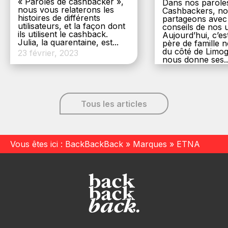
« Paroles de cashbacker »,
Dans nos parole
nous vous relaterons les
Cashbackers, n
histoires de différents
partageons avec
utilisateurs, et la façon dont
conseils de nos ut
ils utilisent le cashback.
Aujourd’hui, c’es
Julia, la quarentaine, est...
père de famille
du côté de Limog
23 février, 2023
nous donne ses..
6 décembre, 20
Tous les articles
Vous êtes ici :
BackBackBack
»
Marques
»
ETNA