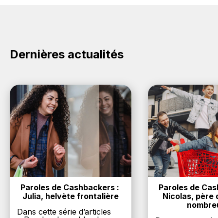
ETNA : Créez votre compte sur BackBackBack et
cliquez sur le bouton Activer le cashback, réalisez
votre achat, et vous verrez apparaître le cashback
dans votre cagnotte au plus tard 48h après votre
achat sur le site ETNA.
Dernières actualités
Paroles de Cashbackers : 
Paroles de Cash
Julia, helvète frontalière
Nicolas, père d
nombre
Dans cette série d’articles