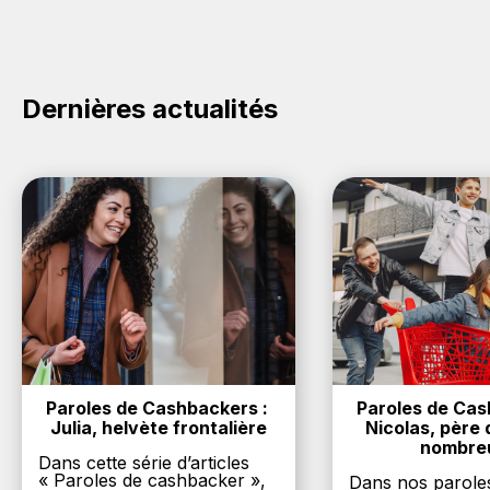
cliquez sur le bouton Activer le cashback, réalisez
votre achat, et vous verrez apparaître le cashback
dans votre cagnotte au plus tard 48h après votre
achat sur le site Epitact.
Dernières actualités
Paroles de Cashbackers : 
Paroles de Cash
Julia, helvète frontalière
Nicolas, père d
nombre
Dans cette série d’articles
« Paroles de cashbacker »,
Dans nos parole