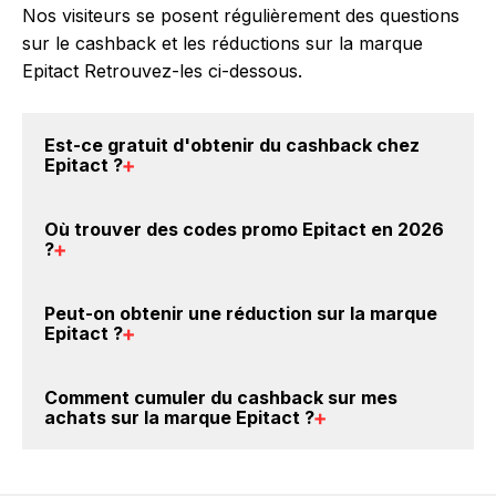
Nos visiteurs se posent régulièrement des questions
sur le cashback et les réductions sur la marque
Epitact Retrouvez-les ci-dessous.
Est-ce gratuit d'obtenir du
cashback chez
Epitact
?
Avec BackBackBack, vous pouvez créer votre
Où trouver des
codes promo Epitact en 2026
compte gratuitement pour cumuler vos réductions
?
cashback sur vos achats sur la marque Epitact. Oui,
c'est donc gratuit d'obtenir du cashback chez
Vous êtes au bon endroit pour trouver un code
Peut-on obtenir une
réduction sur la marque
Epitact.
promo sur les produits Epitact. Choisissez un site e-
Epitact
?
commerce ci-dessus et découvrez si des
codes
promo Epitact sont disponibles.
Oui, il est possible d'obtenir
jusqu'à 3.5% de remise
Comment cumuler du
cashback sur mes
crédités sur votre cagnotte BackBackBack lorsque
achats sur la marque Epitact
?
vous achetez des produits de la marque Epitact sur
nos sites partenaires. Ce montant ne tient pas
Il est très simple de cumuler du cashback chez
compte de vos éventuels bonus.
Epitact : Créez votre compte sur BackBackBack et