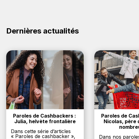
cliquez sur le bouton Activer le cashback, réalisez
votre achat, et vous verrez apparaître le cashback
dans votre cagnotte au plus tard 48h après votre
achat sur le site Entovet.
Dernières actualités
Paroles de Cashbackers : 
Paroles de Cash
Julia, helvète frontalière
Nicolas, père d
nombre
Dans cette série d’articles
« Paroles de cashbacker »,
Dans nos parole