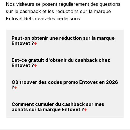
Nos visiteurs se posent régulièrement des questions
sur le cashback et les réductions sur la marque
Entovet Retrouvez-les ci-dessous.
Peut-on obtenir une
réduction sur la marque
Entovet
?
Oui, il est possible d'obtenir
jusqu'à 6.5% de remise
Est-ce gratuit d'obtenir du
cashback chez
crédités sur votre cagnotte BackBackBack lorsque
Entovet
?
vous achetez des produits de la marque Entovet sur
nos sites partenaires. Ce montant ne tient pas
Avec BackBackBack, vous pouvez créer votre
Où trouver des
codes promo Entovet en 2026
compte de vos éventuels bonus.
compte gratuitement pour cumuler vos réductions
?
cashback sur vos achats sur la marque Entovet. Oui,
c'est donc gratuit d'obtenir du cashback chez
Vous êtes au bon endroit pour trouver un code
Comment cumuler du
cashback sur mes
Entovet.
promo sur les produits Entovet. Choisissez un site e-
achats sur la marque Entovet
?
commerce ci-dessus et découvrez si des
codes
promo Entovet sont disponibles.
Il est très simple de cumuler du cashback chez
Entovet : Créez votre compte sur BackBackBack et