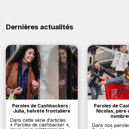
vous achetez des produits de la marque Elite sur nos
sites partenaires. Ce montant ne tient pas compte de
vos éventuels bonus.
Dernières actualités
Paroles de Cashbackers : 
Paroles de Cash
Julia, helvète frontalière
Nicolas, père d
nombre
Dans cette série d’articles
« Paroles de cashbacker »,
Dans nos parole