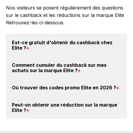
Nos visiteurs se posent régulièrement des questions
sur le cashback et les réductions sur la marque Elite
Retrouvez-les ci-dessous.
Est-ce gratuit d'obtenir du
cashback chez
Elite
?
Avec BackBackBack, vous pouvez créer votre
Comment cumuler du
cashback sur mes
compte gratuitement pour cumuler vos réductions
achats sur la marque Elite
?
cashback sur vos achats sur la marque Elite. Oui,
c'est donc gratuit d'obtenir du cashback chez Elite.
Il est très simple de cumuler du cashback chez Elite :
Où trouver des
codes promo Elite en 2026
?
Créez votre compte sur BackBackBack et cliquez sur
le bouton Activer le cashback, réalisez votre achat,
Vous êtes au bon endroit pour trouver un code
et vous verrez apparaître le cashback dans votre
Peut-on obtenir une
réduction sur la marque
promo sur les produits Elite. Choisissez un site e-
Elite
?
cagnotte au plus tard 48h après votre achat sur le
commerce ci-dessus et découvrez si des
codes
site Elite.
promo Elite sont disponibles.
Oui, il est possible d'obtenir
jusqu'à 0€ de remise
crédités sur votre cagnotte BackBackBack lorsque