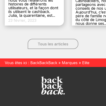
nous vous relaterons les
Cashbackers, n
histoires de différents
partageons avec
utilisateurs, et la façon dont
conseils de nos ut
ils utilisent le cashback.
Aujourd’hui, c’es
Julia, la quarentaine, est...
père de famille
du côté de Limog
23 février, 2023
nous donne ses..
6 décembre, 20
Tous les articles
Vous êtes ici :
BackBackBack
»
Marques
»
Elite