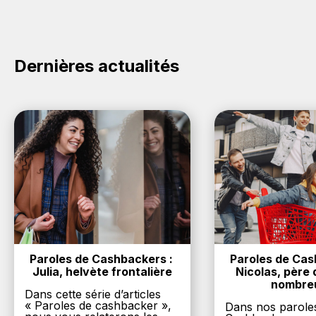
cashback sur vos achats sur la marque DS. Oui,
c'est donc gratuit d'obtenir du cashback chez DS.
Dernières actualités
Paroles de Cashbackers : 
Paroles de Cash
Julia, helvète frontalière
Nicolas, père d
nombre
Dans cette série d’articles
« Paroles de cashbacker »,
Dans nos parole