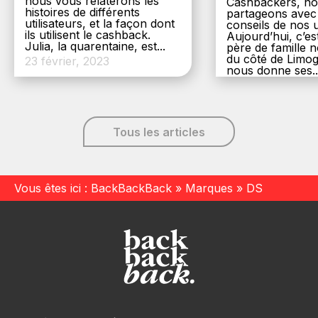
nous vous relaterons les
Cashbackers, n
histoires de différents
partageons avec
utilisateurs, et la façon dont
conseils de nos ut
ils utilisent le cashback.
Aujourd’hui, c’es
Julia, la quarentaine, est...
père de famille
du côté de Limog
23 février, 2023
nous donne ses..
6 décembre, 20
Tous les articles
Vous êtes ici :
BackBackBack
»
Marques
»
DS