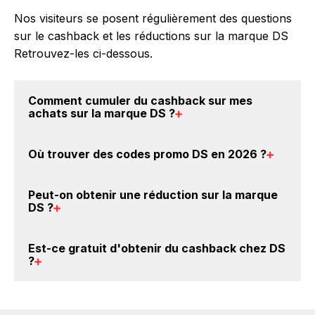
Nos visiteurs se posent régulièrement des questions
sur le cashback et les réductions sur la marque DS
Retrouvez-les ci-dessous.
Comment cumuler du
cashback sur mes
achats sur la marque DS
?
Il est très simple de cumuler du cashback chez DS :
Où trouver des
codes promo DS en 2026
?
Créez votre compte sur BackBackBack et cliquez sur
le bouton Activer le cashback, réalisez votre achat,
Vous êtes au bon endroit pour trouver un code
et vous verrez apparaître le cashback dans votre
Peut-on obtenir une
réduction sur la marque
promo sur les produits DS. Choisissez un site e-
DS
?
cagnotte au plus tard 48h après votre achat sur le
commerce ci-dessus et découvrez si des
codes
site DS.
promo DS sont disponibles.
Oui, il est possible d'obtenir
jusqu'à 0€ de remise
Est-ce gratuit d'obtenir du
cashback chez DS
crédités sur votre cagnotte BackBackBack lorsque
?
vous achetez des produits de la marque DS sur nos
sites partenaires. Ce montant ne tient pas compte de
Avec BackBackBack, vous pouvez créer votre
vos éventuels bonus.
compte gratuitement pour cumuler vos réductions