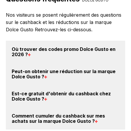
DOLCE GUSTO
Nos visiteurs se posent régulièrement des questions
sur le cashback et les réductions sur la marque
Dolce Gusto Retrouvez-les ci-dessous.
Où trouver des
codes promo Dolce Gusto en
2026
?
Vous êtes au bon endroit pour trouver un code
Peut-on obtenir une
réduction sur la marque
promo sur les produits Dolce Gusto. Choisissez un
Dolce Gusto
?
site e-commerce ci-dessus et découvrez si des
codes
promo Dolce Gusto sont disponibles.
Oui, il est possible d'obtenir
jusqu'à 6% de remise
Est-ce gratuit d'obtenir du
cashback chez
crédités sur votre cagnotte BackBackBack lorsque
Dolce Gusto
?
vous achetez des produits de la marque Dolce Gusto
sur nos sites partenaires. Ce montant ne tient pas
Avec BackBackBack, vous pouvez créer votre
Comment cumuler du
cashback sur mes
compte de vos éventuels bonus.
compte gratuitement pour cumuler vos réductions
achats sur la marque Dolce Gusto
?
cashback sur vos achats sur la marque Dolce Gusto.