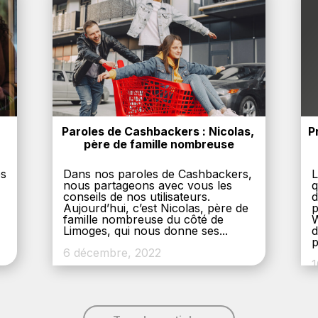
Paroles de Cashbackers : Nicolas, 
P
père de famille nombreuse
es
Dans nos paroles de Cashbackers,
L
nous partageons avec vous les
q
conseils de nos utilisateurs.
d
Aujourd’hui, c’est Nicolas, père de
p
,
famille nombreuse du côté de
W
Limoges, qui nous donne ses...
d
p
6 décembre, 2022
1