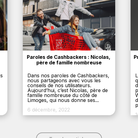
Paroles de Cashbackers : Nicolas, 
P
père de famille nombreuse
es
Dans nos paroles de Cashbackers,
L
nous partageons avec vous les
q
conseils de nos utilisateurs.
d
Aujourd’hui, c’est Nicolas, père de
p
,
famille nombreuse du côté de
W
Limoges, qui nous donne ses...
d
p
6 décembre, 2022
1