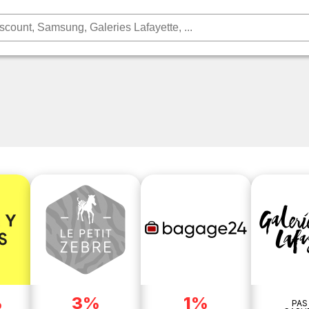
%
3%
1%
PAS