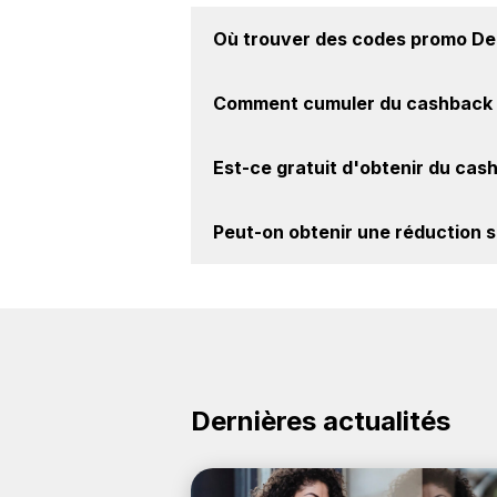
Où trouver des
codes promo De
Vous êtes au bon endroit pour tr
Comment cumuler du
cashback 
découvrez si des
codes promo Delse
Il est très simple de cumuler du ca
Est-ce gratuit d'obtenir du
cash
cashback, réalisez votre achat, et 
le site Delsey.
Avec BackBackBack, vous pouvez cr
Peut-on obtenir une
réduction s
marque Delsey. Oui, c'est donc grat
Oui, il est possible d'obtenir
jusqu'à
la marque Delsey sur nos sites part
Dernières actualités