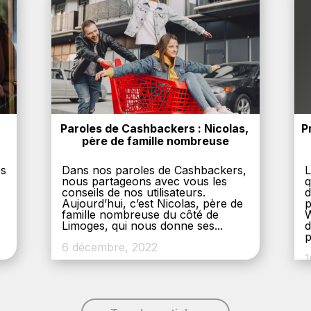
Paroles de Cashbackers : Nicolas, 
P
père de famille nombreuse
es
Dans nos paroles de Cashbackers,
L
nous partageons avec vous les
q
conseils de nos utilisateurs.
d
Aujourd’hui, c’est Nicolas, père de
p
,
famille nombreuse du côté de
W
Limoges, qui nous donne ses...
d
p
6 décembre, 2022
1