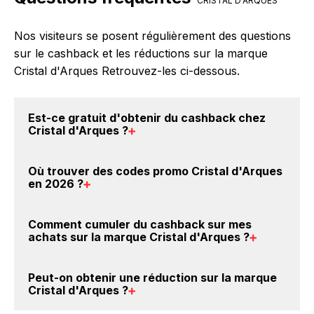
CRISTAL D'ARQUES
Nos visiteurs se posent régulièrement des questions
sur le cashback et les réductions sur la marque
Cristal d'Arques Retrouvez-les ci-dessous.
Est-ce gratuit d'obtenir du
cashback chez
Cristal d'Arques
?
Avec BackBackBack, vous pouvez créer votre
Où trouver des
codes promo Cristal d'Arques
compte gratuitement pour cumuler vos réductions
en 2026
?
cashback sur vos achats sur la marque Cristal
d'Arques. Oui, c'est donc gratuit d'obtenir du
Vous êtes au bon endroit pour trouver un code
Comment cumuler du
cashback sur mes
cashback chez Cristal d'Arques.
promo sur les produits Cristal d'Arques. Choisissez
achats sur la marque Cristal d'Arques
?
un site e-commerce ci-dessus et découvrez si des
codes promo Cristal d'Arques sont disponibles.
Il est très simple de cumuler du cashback chez
Peut-on obtenir une
réduction sur la marque
Cristal d'Arques : Créez votre compte sur
Cristal d'Arques
?
BackBackBack et cliquez sur le bouton Activer le