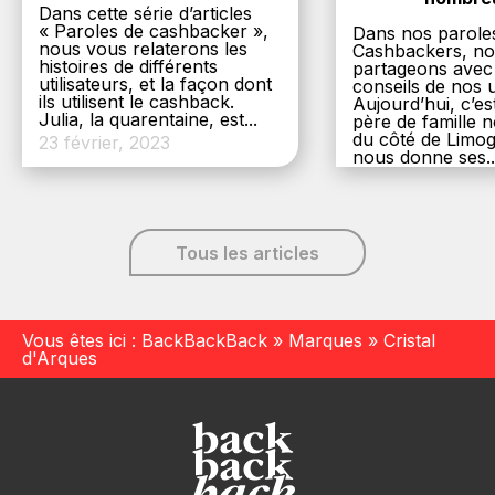
Dans cette série d’articles
« Paroles de cashbacker »,
Dans nos parole
nous vous relaterons les
Cashbackers, n
histoires de différents
partageons avec
utilisateurs, et la façon dont
conseils de nos ut
ils utilisent le cashback.
Aujourd’hui, c’es
Julia, la quarentaine, est...
père de famille
du côté de Limog
23 février, 2023
nous donne ses..
6 décembre, 20
Tous les articles
Vous êtes ici :
BackBackBack
»
Marques
»
Cristal
d'Arques