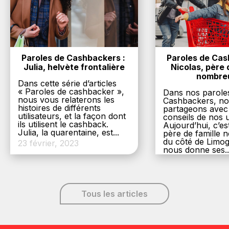
Paroles de Cashbackers : 
Paroles de Cash
Julia, helvète frontalière
Nicolas, père d
nombre
Dans cette série d’articles
« Paroles de cashbacker »,
Dans nos parole
nous vous relaterons les
Cashbackers, n
histoires de différents
partageons avec
utilisateurs, et la façon dont
conseils de nos ut
ils utilisent le cashback.
Aujourd’hui, c’es
Julia, la quarentaine, est...
père de famille
du côté de Limog
23 février, 2023
nous donne ses..
6 décembre, 20
Tous les articles