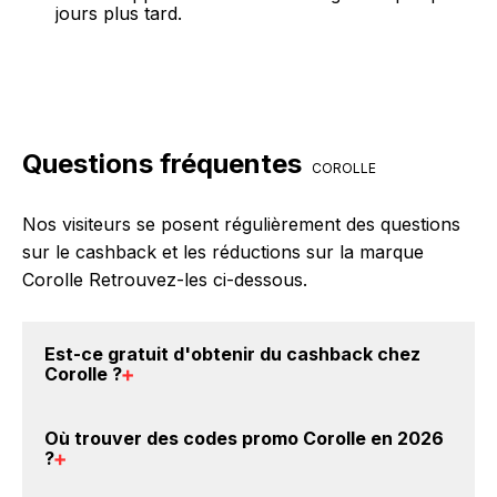
jours plus tard.
Questions fréquentes
COROLLE
Nos visiteurs se posent régulièrement des questions
sur le cashback et les réductions sur la marque
Corolle Retrouvez-les ci-dessous.
Est-ce gratuit d'obtenir du
cashback chez
Corolle
?
Avec BackBackBack, vous pouvez créer votre
Où trouver des
codes promo Corolle en 2026
compte gratuitement pour cumuler vos réductions
?
cashback sur vos achats sur la marque Corolle. Oui,