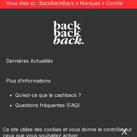
Vous êtes ici :
BackBackBack
»
Marques
»
Corolle
Dernières Actualités
Plus d’informations
Qu’est-ce que le cashback ?
Questions fréquentes (FAQ)
Ce site utilise des cookies et vous donne le contrôle sur
X
Ma
ceux que vous souhaitez activer