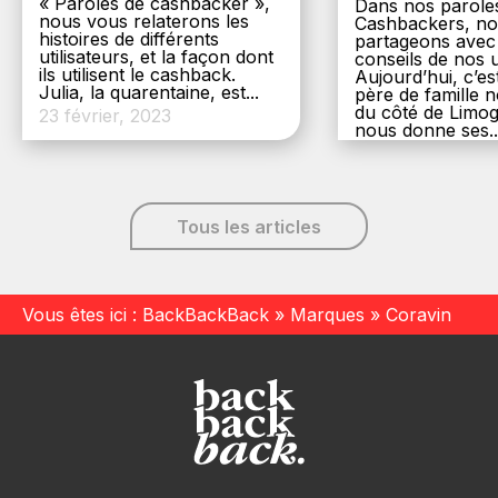
« Paroles de cashbacker »,
Dans nos parole
nous vous relaterons les
Cashbackers, n
histoires de différents
partageons avec
utilisateurs, et la façon dont
conseils de nos ut
ils utilisent le cashback.
Aujourd’hui, c’es
Julia, la quarentaine, est...
père de famille
du côté de Limog
23 février, 2023
nous donne ses..
6 décembre, 20
Tous les articles
Vous êtes ici :
BackBackBack
»
Marques
»
Coravin