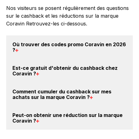
Nos visiteurs se posent régulièrement des questions
sur le cashback et les réductions sur la marque
Coravin Retrouvez-les ci-dessous.
Où trouver des
codes promo Coravin en 2026
?
Vous êtes au bon endroit pour trouver un code
Est-ce gratuit d'obtenir du
cashback chez
promo sur les produits Coravin. Choisissez un site e-
Coravin
?
commerce ci-dessus et découvrez si des
codes
promo Coravin sont disponibles.
Avec BackBackBack, vous pouvez créer votre
Comment cumuler du
cashback sur mes
compte gratuitement pour cumuler vos réductions
achats sur la marque Coravin
?
cashback sur vos achats sur la marque Coravin. Oui,
c'est donc gratuit d'obtenir du cashback chez
Il est très simple de cumuler du cashback chez
Peut-on obtenir une
réduction sur la marque
Coravin.
Coravin : Créez votre compte sur BackBackBack et
Coravin
?
cliquez sur le bouton Activer le cashback, réalisez
votre achat, et vous verrez apparaître le cashback
Oui, il est possible d'obtenir
jusqu'à 2.5% de remise