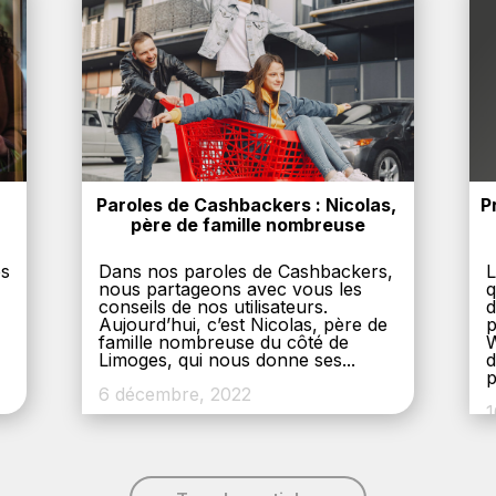
Paroles de Cashbackers : Nicolas, 
P
père de famille nombreuse
es
Dans nos paroles de Cashbackers,
L
nous partageons avec vous les
q
conseils de nos utilisateurs.
d
Aujourd’hui, c’est Nicolas, père de
p
,
famille nombreuse du côté de
W
Limoges, qui nous donne ses...
d
p
6 décembre, 2022
1