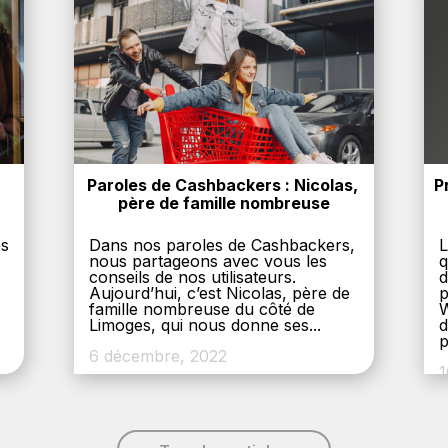
Paroles de Cashbackers : Nicolas, 
P
père de famille nombreuse
es
Dans nos paroles de Cashbackers,
L
nous partageons avec vous les
q
conseils de nos utilisateurs.
d
Aujourd’hui, c’est Nicolas, père de
p
,
famille nombreuse du côté de
W
Limoges, qui nous donne ses...
d
p
6 décembre, 2022
1