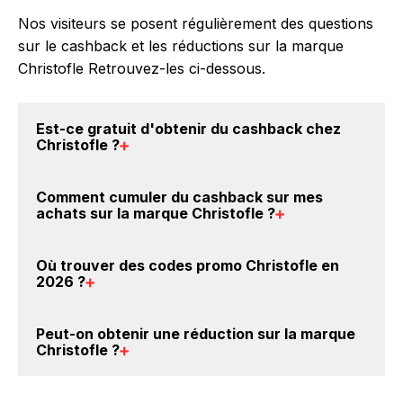
Nos visiteurs se posent régulièrement des questions
sur le cashback et les réductions sur la marque
Christofle Retrouvez-les ci-dessous.
Est-ce gratuit d'obtenir du
cashback chez
Christofle
?
Avec BackBackBack, vous pouvez créer votre
Comment cumuler du
cashback sur mes
compte gratuitement pour cumuler vos réductions
achats sur la marque Christofle
?
cashback sur vos achats sur la marque Christofle.
Oui, c'est donc gratuit d'obtenir du cashback chez
Il est très simple de cumuler du cashback chez
Où trouver des
codes promo Christofle en
Christofle.
Christofle : Créez votre compte sur BackBackBack et
2026
?
cliquez sur le bouton Activer le cashback, réalisez
votre achat, et vous verrez apparaître le cashback
Vous êtes au bon endroit pour trouver un code
Peut-on obtenir une
réduction sur la marque
dans votre cagnotte au plus tard 48h après votre
promo sur les produits Christofle. Choisissez un site
Christofle
?
achat sur le site Christofle.
e-commerce ci-dessus et découvrez si des
codes
promo Christofle sont disponibles.
Oui, il est possible d'obtenir
jusqu'à 0€ de remise