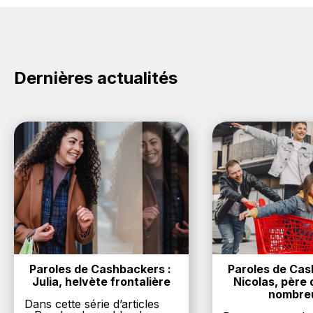
crédités sur votre cagnotte BackBackBack lorsque
vous achetez des produits de la marque Christofle
sur nos sites partenaires. Ce montant ne tient pas
compte de vos éventuels bonus.
Dernières actualités
Paroles de Cashbackers : 
Paroles de Cash
Julia, helvète frontalière
Nicolas, père d
nombre
Dans cette série d’articles