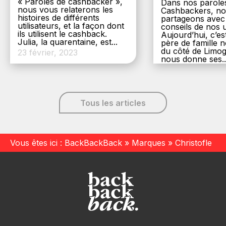
« Paroles de cashbacker »,
Dans nos parole
nous vous relaterons les
Cashbackers, n
histoires de différents
partageons avec
utilisateurs, et la façon dont
conseils de nos ut
ils utilisent le cashback.
Aujourd’hui, c’es
Julia, la quarentaine, est...
père de famille
du côté de Limog
23 février, 2023
nous donne ses..
6 décembre, 20
Tous les articles
Vous êtes ici :
BackBackBack
»
Marques
»
Christofle