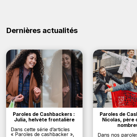
commerce ci-dessus et découvrez si des
codes
promo Catsan sont disponibles.
Dernières actualités
Paroles de Cashbackers : 
Paroles de Cash
Julia, helvète frontalière
Nicolas, père d
nombre
Dans cette série d’articles
« Paroles de cashbacker »,
Dans nos parole