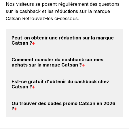
Nos visiteurs se posent régulièrement des questions
sur le cashback et les réductions sur la marque
Catsan Retrouvez-les ci-dessous.
Peut-on obtenir une
réduction sur la marque
Catsan
?
Oui, il est possible d'obtenir
jusqu'à 5% de remise
Comment cumuler du
cashback sur mes
crédités sur votre cagnotte BackBackBack lorsque
achats sur la marque Catsan
?
vous achetez des produits de la marque Catsan sur
nos sites partenaires. Ce montant ne tient pas
Il est très simple de cumuler du cashback chez
Est-ce gratuit d'obtenir du
cashback chez
compte de vos éventuels bonus.
Catsan : Créez votre compte sur BackBackBack et
Catsan
?
cliquez sur le bouton Activer le cashback, réalisez
votre achat, et vous verrez apparaître le cashback
Avec BackBackBack, vous pouvez créer votre
Où trouver des
codes promo Catsan en 2026
dans votre cagnotte au plus tard 48h après votre
compte gratuitement pour cumuler vos réductions
?
achat sur le site Catsan.
cashback sur vos achats sur la marque Catsan. Oui,
c'est donc gratuit d'obtenir du cashback chez
Vous êtes au bon endroit pour trouver un code
Catsan.
promo sur les produits Catsan. Choisissez un site e-