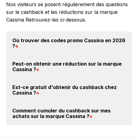
Nos visiteurs se posent régulièrement des questions
sur le cashback et les réductions sur la marque
Cassina Retrouvez-les ci-dessous.
Où trouver des
codes promo Cassina en 2026
?
Vous êtes au bon endroit pour trouver un code
Peut-on obtenir une
réduction sur la marque
promo sur les produits Cassina. Choisissez un site e-
Cassina
?
commerce ci-dessus et découvrez si des
codes
promo Cassina sont disponibles.
Oui, il est possible d'obtenir
jusqu'à 2.5% de remise
Est-ce gratuit d'obtenir du
cashback chez
crédités sur votre cagnotte BackBackBack lorsque
Cassina
?
vous achetez des produits de la marque Cassina sur
nos sites partenaires. Ce montant ne tient pas
Avec BackBackBack, vous pouvez créer votre
Comment cumuler du
cashback sur mes
compte de vos éventuels bonus.
compte gratuitement pour cumuler vos réductions
achats sur la marque Cassina
?
cashback sur vos achats sur la marque Cassina. Oui,
c'est donc gratuit d'obtenir du cashback chez
Il est très simple de cumuler du cashback chez
Cassina.
Cassina : Créez votre compte sur BackBackBack et