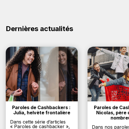
cliquez sur le bouton Activer le cashback, réalisez
votre achat, et vous verrez apparaître le cashback
dans votre cagnotte au plus tard 48h après votre
achat sur le site Cassina.
Dernières actualités
Paroles de Cashbackers : 
Paroles de Cash
Julia, helvète frontalière
Nicolas, père d
nombre
Dans cette série d’articles
« Paroles de cashbacker »,
Dans nos parole